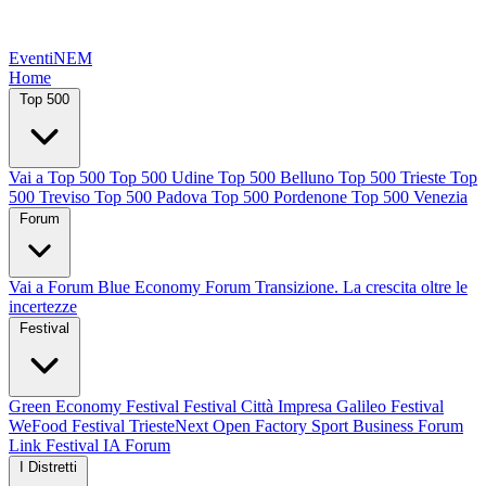
EventiNEM
Home
Top 500
Vai a Top 500
Top 500 Udine
Top 500 Belluno
Top 500 Trieste
Top
500 Treviso
Top 500 Padova
Top 500 Pordenone
Top 500 Venezia
Forum
Vai a Forum
Blue Economy Forum
Transizione. La crescita oltre le
incertezze
Festival
Green Economy Festival
Festival Città Impresa
Galileo Festival
WeFood Festival
TriesteNext
Open Factory
Sport Business Forum
Link Festival
IA Forum
I Distretti