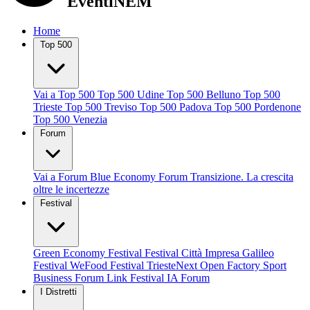
EventiNEM
Home
Top 500
Vai a Top 500
Top 500 Udine
Top 500 Belluno
Top 500
Trieste
Top 500 Treviso
Top 500 Padova
Top 500 Pordenone
Top 500 Venezia
Forum
Vai a Forum
Blue Economy Forum
Transizione. La crescita
oltre le incertezze
Festival
Green Economy Festival
Festival Città Impresa
Galileo
Festival
WeFood Festival
TriesteNext
Open Factory
Sport
Business Forum
Link Festival
IA Forum
I Distretti