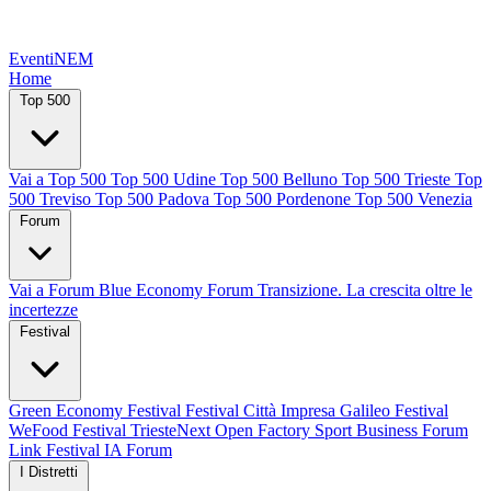
EventiNEM
Home
Top 500
Vai a Top 500
Top 500 Udine
Top 500 Belluno
Top 500 Trieste
Top
500 Treviso
Top 500 Padova
Top 500 Pordenone
Top 500 Venezia
Forum
Vai a Forum
Blue Economy Forum
Transizione. La crescita oltre le
incertezze
Festival
Green Economy Festival
Festival Città Impresa
Galileo Festival
WeFood Festival
TriesteNext
Open Factory
Sport Business Forum
Link Festival
IA Forum
I Distretti