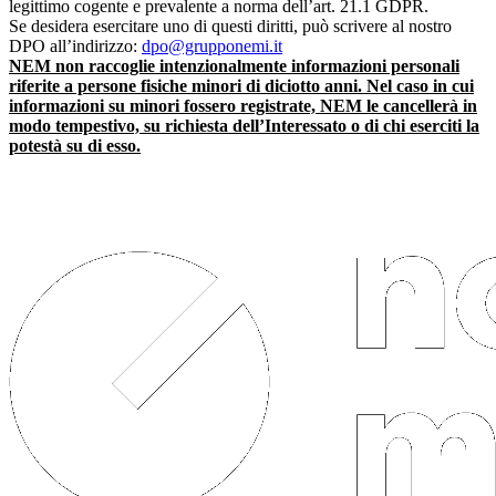
legittimo cogente e prevalente a norma dell’art. 21.1 GDPR.
Se desidera esercitare uno di questi diritti, può scrivere al nostro
DPO all’indirizzo:
dpo@grupponemi.it
NEM non raccoglie intenzionalmente informazioni personali
riferite a persone fisiche minori di diciotto anni. Nel caso in cui
informazioni su minori fossero registrate, NEM le cancellerà in
modo tempestivo, su richiesta dell’Interessato o di chi eserciti la
potestà su di esso.