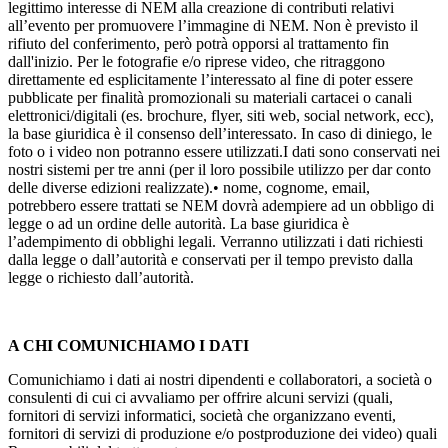
legittimo interesse di NEM alla creazione di contributi relativi
all’evento per promuovere l’immagine di NEM. Non è previsto il
rifiuto del conferimento, però potrà opporsi al trattamento fin
dall'inizio. Per le fotografie e/o riprese video, che ritraggono
direttamente ed esplicitamente l’interessato al fine di poter essere
pubblicate per finalità promozionali su materiali cartacei o canali
elettronici/digitali (es. brochure, flyer, siti web, social network, ecc),
la base giuridica è il consenso dell’interessato. In caso di diniego, le
foto o i video non potranno essere utilizzati.I dati sono conservati nei
nostri sistemi per tre anni (per il loro possibile utilizzo per dar conto
delle diverse edizioni realizzate).• nome, cognome, email,
potrebbero essere trattati se NEM dovrà adempiere ad un obbligo di
legge o ad un ordine delle autorità. La base giuridica è
l’adempimento di obblighi legali. Verranno utilizzati i dati richiesti
dalla legge o dall’autorità e conservati per il tempo previsto dalla
legge o richiesto dall’autorità.
A CHI COMUNICHIAMO I DATI
Comunichiamo i dati ai nostri dipendenti e collaboratori, a società o
consulenti di cui ci avvaliamo per offrire alcuni servizi (quali,
fornitori di servizi informatici, società che organizzano eventi,
fornitori di servizi di produzione e/o postproduzione dei video) quali