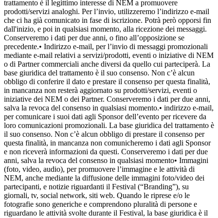
trattamento è il legittimo interesse di NEM a promuovere
prodotti/servizi analoghi. Per l’invio, utilizzeremo l’indirizzo e-mail
che ci ha già comunicato in fase di iscrizione. Potrà però opporsi fin
dall'inizio, e poi in qualsiasi momento, alla ricezione dei messaggi.
Conserveremo i dati per due anni, o fino all’opposizione se
precedente.• Indirizzo e-mail, per l’invio di messaggi promozionali
mediante e-mail relativi a servizi/prodotti, eventi o iniziative di NEM
o di Partner commerciali anche diversi da quello cui parteciperà. La
base giuridica del trattamento è il suo consenso. Non c’è alcun
obbligo di conferire il dato e prestare il consenso per questa finalità,
in mancanza non resterà aggiornato su prodotti/servizi, eventi o
iniziative dei NEM o dei Partner. Conserveremo i dati per due anni,
salva la revoca del consenso in qualsiasi momento.• indirizzo e-mail,
per comunicare i suoi dati agli Sponsor dell’evento per ricevere da
loro comunicazioni promozionali. La base giuridica del trattamento è
il suo consenso. Non c’è alcun obbligo di prestare il consenso per
questa finalità, in mancanza non comunicheremo i dati agli Sponsor
e non riceverà informazioni da questi. Conserveremo i dati per due
anni, salva la revoca del consenso in qualsiasi momento• Immagini
(foto, video, audio), per promuovere l’immagine e le attività di
NEM, anche mediante la diffusione delle immagini foto/video dei
partecipanti, e notizie riguardanti il Festival (“Branding”), su
giornali, tv, social network, siti web. Quando le riprese e/o le
fotografie sono generiche e comprendono pluralità di persone e
riguardano le attività svolte durante il Festival, la base giuridica è il