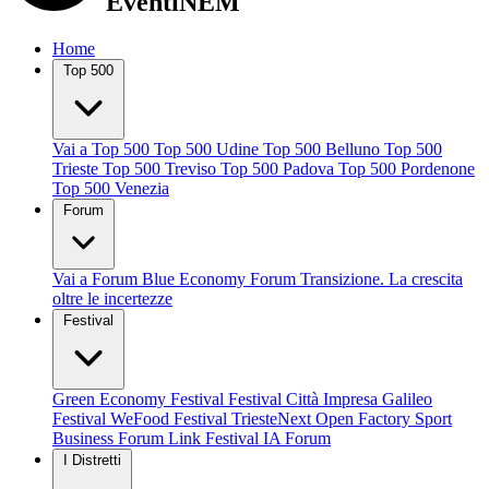
EventiNEM
Home
Top 500
Vai a Top 500
Top 500 Udine
Top 500 Belluno
Top 500
Trieste
Top 500 Treviso
Top 500 Padova
Top 500 Pordenone
Top 500 Venezia
Forum
Vai a Forum
Blue Economy Forum
Transizione. La crescita
oltre le incertezze
Festival
Green Economy Festival
Festival Città Impresa
Galileo
Festival
WeFood Festival
TriesteNext
Open Factory
Sport
Business Forum
Link Festival
IA Forum
I Distretti