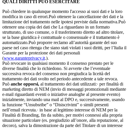
QUALI DIRITTI PUÒ ESERCITARE
Può chiedere in qualunque momento l'accesso ai suoi dati e la loro
modifica in caso di errori.Può ottenere la cancellazione dei dati e la
limitazione del trattamento nelle ipotesi previste dalla normativa.Può
ottenere una copia dei dati che La riguardano in un formato
strutturato, di uso comune, o il trasferimento diretto ad altro titolare,
se la base giuridica è contrattuale o consensuale e il trattamento è
automatizzato.Può proporre reclamo all’autorità garante del suo
paese nel caso ritenga che siano stati violati i suoi diritti, per l’Italia il
Garante per la protezione dei dati personali
(
www.garanteprivacy.it
.).
Può revocare in qualsiasi momento il consenso prestato per le
diverse finalità che lo richiedono. Si avverte che l’eventuale
successiva revoca del consenso non pregiudica la liceità del
trattamento dei dati svolto nel periodo antecedente a tale revoca.
Può
anche opporsi,
al trattamento dei dati utilizzati:· per finalità di
marketing diretto di NEM (invio di messaggi promozionali mediante
e-mail riguardanti eventi o iniziative analoghe al presente evento)
inizialmente, inviando una mail al DPO e, successivamente, usando
la funzione “Unsubsribe” o “Disiscrivimi” o simili presenti
nell’email ricevuta.· in base al legittimo interesse di NEM per la
Finalità di Branding, fin da subito, per motivi connessi alla propria
situazione particolare (es. pregiudizio all’onore, alla reputazione, al
decoro), salva la dimostrazione da parte del Titolare di un interesse