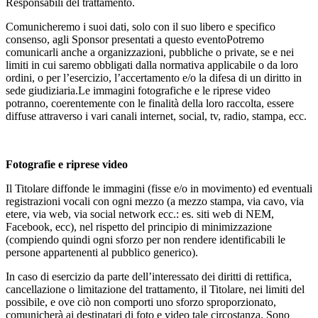
Responsabili del trattamento.
Comunicheremo i suoi dati, solo con il suo libero e specifico
consenso, agli Sponsor presentati a questo eventoPotremo
comunicarli anche a organizzazioni, pubbliche o private, se e nei
limiti in cui saremo obbligati dalla normativa applicabile o da loro
ordini, o per l’esercizio, l’accertamento e/o la difesa di un diritto in
sede giudiziaria.Le immagini fotografiche e le riprese video
potranno, coerentemente con le finalità della loro raccolta, essere
diffuse attraverso i vari canali internet, social, tv, radio, stampa, ecc.
Fotografie e riprese video
Il Titolare diffonde le immagini (fisse e/o in movimento) ed eventuali
registrazioni vocali con ogni mezzo (a mezzo stampa, via cavo, via
etere, via web, via social network ecc.: es. siti web di NEM,
Facebook, ecc), nel rispetto del principio di minimizzazione
(compiendo quindi ogni sforzo per non rendere identificabili le
persone appartenenti al pubblico generico).
In caso di esercizio da parte dell’interessato dei diritti di rettifica,
cancellazione o limitazione del trattamento, il Titolare, nei limiti del
possibile, e ove ciò non comporti uno sforzo sproporzionato,
comunicherà ai destinatari di foto e video tale circostanza. Sono