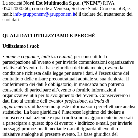
La società
Nord Est Multimedia S.p.a. (“NEM”)
P.IVA
05412000266, con sede a Venezia, Sestiere Santa Croce n. 563, e-
mail:
info-grupponem@grupponem.it
è il titolare del trattamento dei
suoi dati.
QUALI DATI UTILIZZIAMO E PERCHÉ
Utilizziamo i suoi:
•
nome e cognome, indirizzo e-mail
, per consentirle la
partecipazione all’evento e per inviarle comunicazioni organizzative
relative all’evento. La base giuridica del trattamento, ovvero la
condizione richiesta dalla legge per usare i dati, è l'esecuzione del
contratto o delle misure precontrattuali adottate su sua richiesta. Il
conferimento dei dati è obbligatorio, in mancanza non potremo
consentirle di partecipare all’evento o fornirle informazioni
organizzative utili per lo svolgimento dell’evento. Conserveremo i
dati fino al termine dell’evento•
professione, azienda di
appartenenza:
utilizzeremo queste informazioni per effettuare analisi
statistiche. La base giuridica è l’interesse legittimo del titolare a
conoscere quali aziende e quali ruoli sono maggiormente interessati
a partecipare a questo tipo di evento; • indirizzo e-mail, per inviarle
messaggi promozionali mediante e-mail riguardanti eventi o
iniziative analoghe al presente evento. La base giuridica del