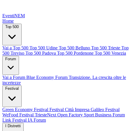
EventiNEM
Home
Top 500
Vai a Top 500
Top 500 Udine
Top 500 Belluno
Top 500 Trieste
Top
500 Treviso
Top 500 Padova
Top 500 Pordenone
Top 500 Venezia
Forum
Vai a Forum
Blue Economy Forum
Transizione. La crescita oltre le
incertezze
Festival
Green Economy Festival
Festival Città Impresa
Galileo Festival
WeFood Festival
TriesteNext
Open Factory
Sport Business Forum
Link Festival
IA Forum
I Distretti