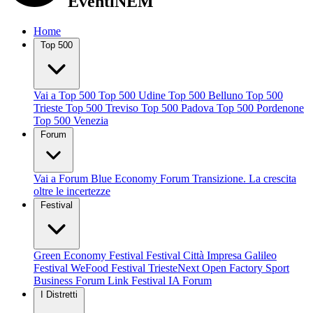
EventiNEM
Home
Top 500
Vai a Top 500
Top 500 Udine
Top 500 Belluno
Top 500
Trieste
Top 500 Treviso
Top 500 Padova
Top 500 Pordenone
Top 500 Venezia
Forum
Vai a Forum
Blue Economy Forum
Transizione. La crescita
oltre le incertezze
Festival
Green Economy Festival
Festival Città Impresa
Galileo
Festival
WeFood Festival
TriesteNext
Open Factory
Sport
Business Forum
Link Festival
IA Forum
I Distretti