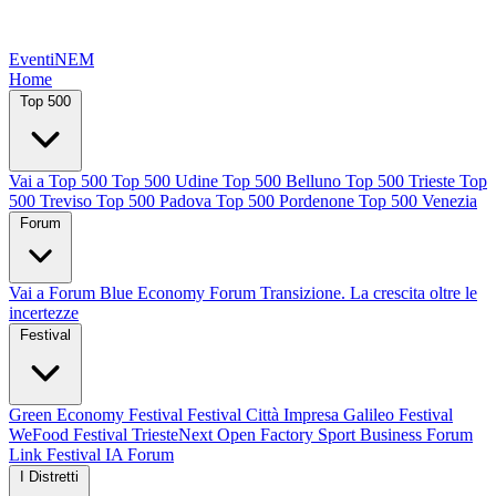
EventiNEM
Home
Top 500
Vai a Top 500
Top 500 Udine
Top 500 Belluno
Top 500 Trieste
Top
500 Treviso
Top 500 Padova
Top 500 Pordenone
Top 500 Venezia
Forum
Vai a Forum
Blue Economy Forum
Transizione. La crescita oltre le
incertezze
Festival
Green Economy Festival
Festival Città Impresa
Galileo Festival
WeFood Festival
TriesteNext
Open Factory
Sport Business Forum
Link Festival
IA Forum
I Distretti