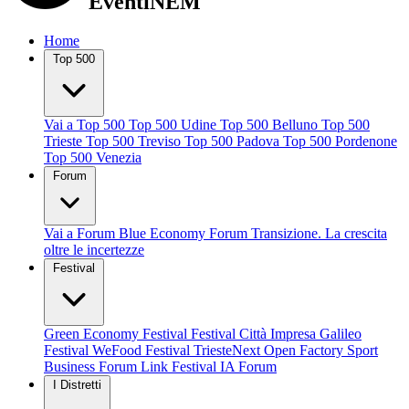
EventiNEM
Home
Top 500
Vai a Top 500
Top 500 Udine
Top 500 Belluno
Top 500
Trieste
Top 500 Treviso
Top 500 Padova
Top 500 Pordenone
Top 500 Venezia
Forum
Vai a Forum
Blue Economy Forum
Transizione. La crescita
oltre le incertezze
Festival
Green Economy Festival
Festival Città Impresa
Galileo
Festival
WeFood Festival
TriesteNext
Open Factory
Sport
Business Forum
Link Festival
IA Forum
I Distretti