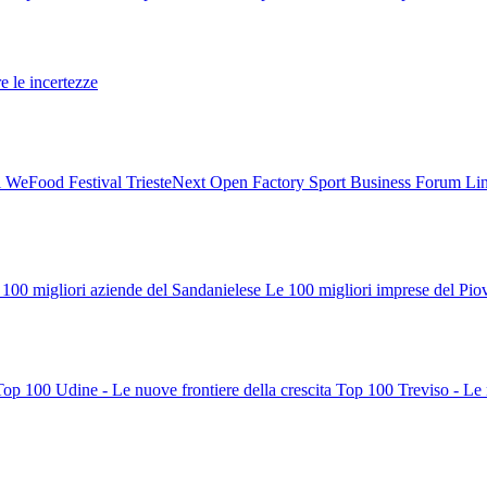
re le incertezze
l
WeFood Festival
TriesteNext
Open Factory
Sport Business Forum
Li
 100 migliori aziende del Sandanielese
Le 100 migliori imprese del Pio
Top 100 Udine - Le nuove frontiere della crescita
Top 100 Treviso - Le n