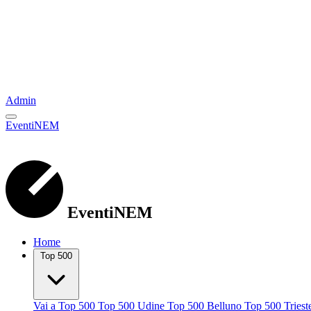
Admin
EventiNEM
EventiNEM
Home
Top 500
Vai a Top 500
Top 500 Udine
Top 500 Belluno
Top 500 Tries