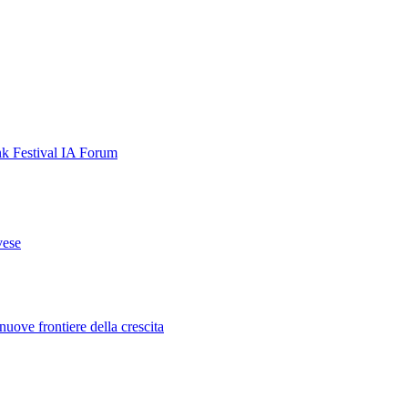
nk Festival
IA Forum
vese
uove frontiere della crescita