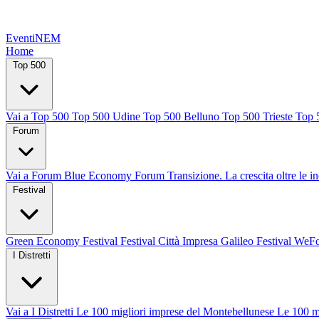
EventiNEM
Home
Top 500
Vai a Top 500
Top 500 Udine
Top 500 Belluno
Top 500 Trieste
Top 
Forum
Vai a Forum
Blue Economy Forum
Transizione. La crescita oltre le i
Festival
Green Economy Festival
Festival Città Impresa
Galileo Festival
WeFo
I Distretti
Vai a I Distretti
Le 100 migliori imprese del Montebellunese
Le 100 m