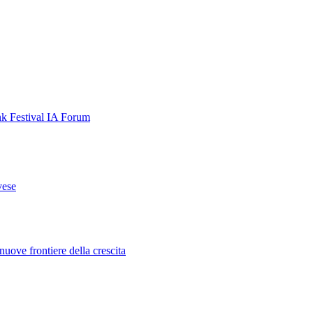
nk Festival
IA Forum
vese
uove frontiere della crescita