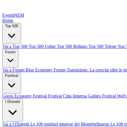
EventiNEM
Home
Top 500
Vai a Top 500
Top 500 Udine
Top 500 Belluno
Top 500 Trieste
Top 
Forum
Vai a Forum
Blue Economy Forum
Transizione. La crescita oltre le i
Festival
Green Economy Festival
Festival Città Impresa
Galileo Festival
WeFo
I Distretti
Vai a I Distretti
Le 100 migliori imprese del Montebellunese
Le 100 m