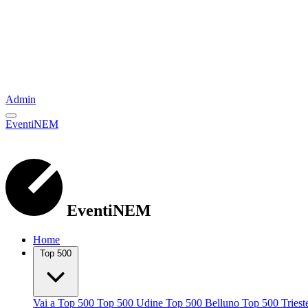
Admin
EventiNEM
EventiNEM
Home
Top 500
Vai a Top 500
Top 500 Udine
Top 500 Belluno
Top 500 Tries