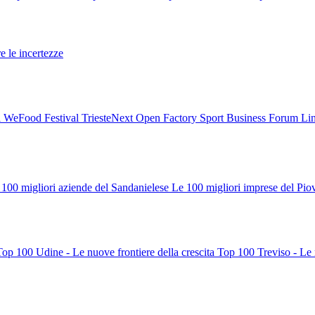
re le incertezze
l
WeFood Festival
TriesteNext
Open Factory
Sport Business Forum
Li
 100 migliori aziende del Sandanielese
Le 100 migliori imprese del Pio
Top 100 Udine - Le nuove frontiere della crescita
Top 100 Treviso - Le n