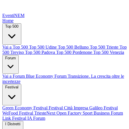
EventiNEM
Home
Top 500
Vai a Top 500
Top 500 Udine
Top 500 Belluno
Top 500 Trieste
Top
500 Treviso
Top 500 Padova
Top 500 Pordenone
Top 500 Venezia
Forum
Vai a Forum
Blue Economy Forum
Transizione. La crescita oltre le
incertezze
Festival
Green Economy Festival
Festival Città Impresa
Galileo Festival
WeFood Festival
TriesteNext
Open Factory
Sport Business Forum
Link Festival
IA Forum
I Distretti