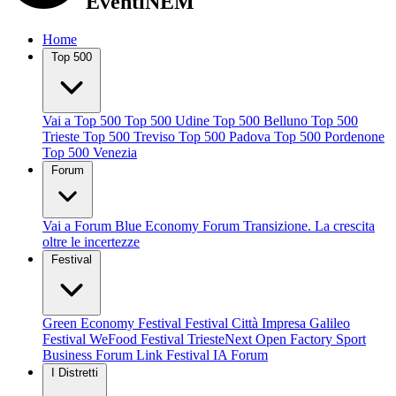
EventiNEM
Home
Top 500
Vai a Top 500
Top 500 Udine
Top 500 Belluno
Top 500
Trieste
Top 500 Treviso
Top 500 Padova
Top 500 Pordenone
Top 500 Venezia
Forum
Vai a Forum
Blue Economy Forum
Transizione. La crescita
oltre le incertezze
Festival
Green Economy Festival
Festival Città Impresa
Galileo
Festival
WeFood Festival
TriesteNext
Open Factory
Sport
Business Forum
Link Festival
IA Forum
I Distretti