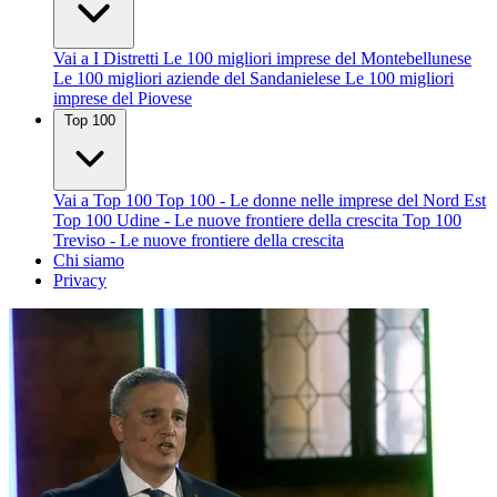
Vai a I Distretti
Le 100 migliori imprese del Montebellunese
Le 100 migliori aziende del Sandanielese
Le 100 migliori
imprese del Piovese
Top 100
Vai a Top 100
Top 100 - Le donne nelle imprese del Nord Est
Top 100 Udine - Le nuove frontiere della crescita
Top 100
Treviso - Le nuove frontiere della crescita
Chi siamo
Privacy