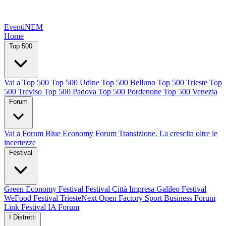
EventiNEM
Home
Top 500
Vai a Top 500
Top 500 Udine
Top 500 Belluno
Top 500 Trieste
Top
500 Treviso
Top 500 Padova
Top 500 Pordenone
Top 500 Venezia
Forum
Vai a Forum
Blue Economy Forum
Transizione. La crescita oltre le
incertezze
Festival
Green Economy Festival
Festival Città Impresa
Galileo Festival
WeFood Festival
TriesteNext
Open Factory
Sport Business Forum
Link Festival
IA Forum
I Distretti