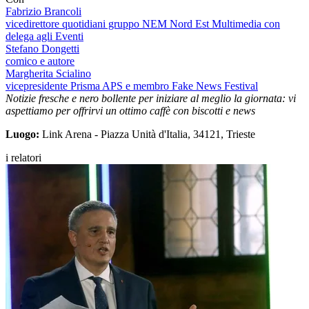
Fabrizio Brancoli
vicedirettore quotidiani gruppo NEM Nord Est Multimedia con
delega agli Eventi
Stefano Dongetti
comico e autore
Margherita Scialino
vicepresidente Prisma APS e membro Fake News Festival
Notizie fresche e nero bollente per iniziare al meglio la giornata: vi
aspettiamo per offrirvi un ottimo caffè
con
biscotti e news
Luogo:
Link Arena - Piazza Unità d'Italia, 34121, Trieste
i relatori