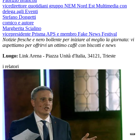
Fabrizio Brancoli
vicedirettore quotidiani gruppo NEM Nord Est Multimedia con
delega agli Eventi
Stefano Dongetti
comico e autore
Margherita Scialino
vicepresidente Prisma APS e membro Fake News Festival
Notizie fresche e nero bollente per iniziare al meglio la giornata: vi
aspettiamo per offrirvi un ottimo caffè
con
biscotti e news
Luogo:
Link Arena - Piazza Unità d'Italia, 34121, Trieste
i relatori