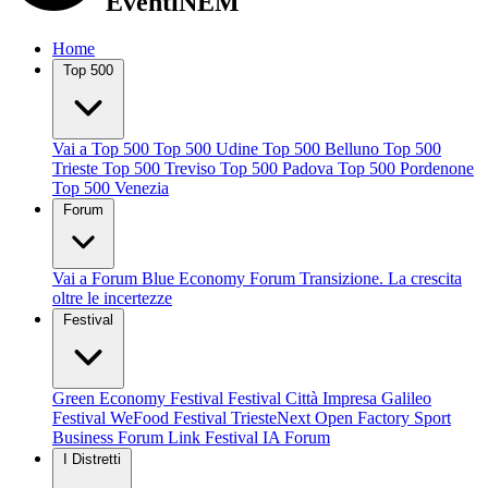
EventiNEM
Home
Top 500
Vai a Top 500
Top 500 Udine
Top 500 Belluno
Top 500
Trieste
Top 500 Treviso
Top 500 Padova
Top 500 Pordenone
Top 500 Venezia
Forum
Vai a Forum
Blue Economy Forum
Transizione. La crescita
oltre le incertezze
Festival
Green Economy Festival
Festival Città Impresa
Galileo
Festival
WeFood Festival
TriesteNext
Open Factory
Sport
Business Forum
Link Festival
IA Forum
I Distretti