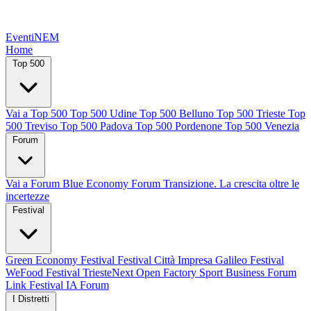
EventiNEM
Home
Top 500
Vai a Top 500
Top 500 Udine
Top 500 Belluno
Top 500 Trieste
Top
500 Treviso
Top 500 Padova
Top 500 Pordenone
Top 500 Venezia
Forum
Vai a Forum
Blue Economy Forum
Transizione. La crescita oltre le
incertezze
Festival
Green Economy Festival
Festival Città Impresa
Galileo Festival
WeFood Festival
TriesteNext
Open Factory
Sport Business Forum
Link Festival
IA Forum
I Distretti