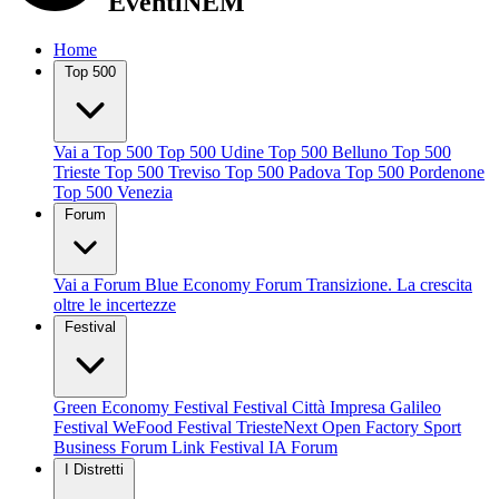
EventiNEM
Home
Top 500
Vai a Top 500
Top 500 Udine
Top 500 Belluno
Top 500
Trieste
Top 500 Treviso
Top 500 Padova
Top 500 Pordenone
Top 500 Venezia
Forum
Vai a Forum
Blue Economy Forum
Transizione. La crescita
oltre le incertezze
Festival
Green Economy Festival
Festival Città Impresa
Galileo
Festival
WeFood Festival
TriesteNext
Open Factory
Sport
Business Forum
Link Festival
IA Forum
I Distretti