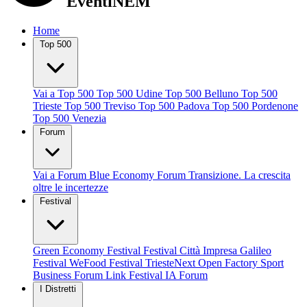
EventiNEM
Home
Top 500
Vai a Top 500
Top 500 Udine
Top 500 Belluno
Top 500
Trieste
Top 500 Treviso
Top 500 Padova
Top 500 Pordenone
Top 500 Venezia
Forum
Vai a Forum
Blue Economy Forum
Transizione. La crescita
oltre le incertezze
Festival
Green Economy Festival
Festival Città Impresa
Galileo
Festival
WeFood Festival
TriesteNext
Open Factory
Sport
Business Forum
Link Festival
IA Forum
I Distretti