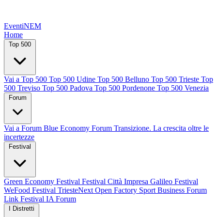
EventiNEM
Home
Top 500
Vai a Top 500
Top 500 Udine
Top 500 Belluno
Top 500 Trieste
Top
500 Treviso
Top 500 Padova
Top 500 Pordenone
Top 500 Venezia
Forum
Vai a Forum
Blue Economy Forum
Transizione. La crescita oltre le
incertezze
Festival
Green Economy Festival
Festival Città Impresa
Galileo Festival
WeFood Festival
TriesteNext
Open Factory
Sport Business Forum
Link Festival
IA Forum
I Distretti