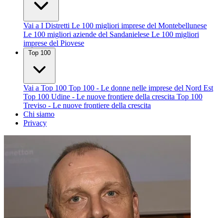
Vai a I Distretti
Le 100 migliori imprese del Montebellunese
Le 100 migliori aziende del Sandanielese
Le 100 migliori
imprese del Piovese
Top 100
Vai a Top 100
Top 100 - Le donne nelle imprese del Nord Est
Top 100 Udine - Le nuove frontiere della crescita
Top 100
Treviso - Le nuove frontiere della crescita
Chi siamo
Privacy