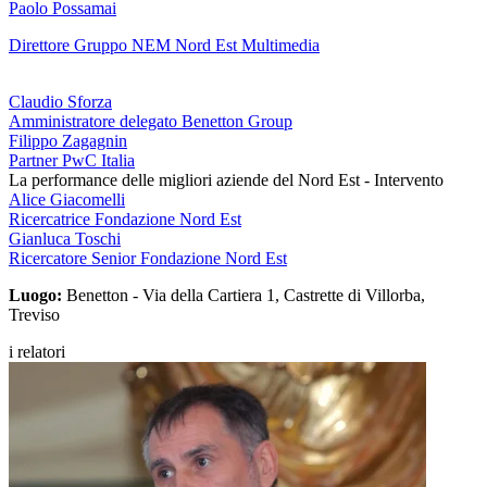
Paolo Possamai
Direttore Gruppo NEM Nord Est Multimedia
Claudio Sforza
Amministratore delegato Benetton Group
Filippo Zagagnin
Partner PwC Italia
La performance delle migliori aziende del Nord Est - Intervento
Alice Giacomelli
Ricercatrice Fondazione Nord Est
Gianluca Toschi
Ricercatore Senior Fondazione Nord Est
Luogo:
Benetton - Via della Cartiera 1, Castrette di Villorba,
Treviso
i relatori