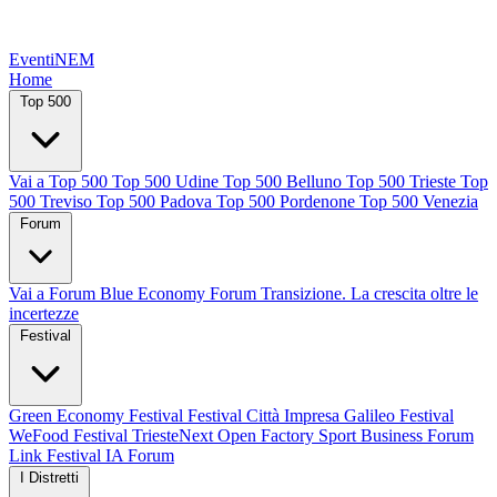
EventiNEM
Home
Top 500
Vai a Top 500
Top 500 Udine
Top 500 Belluno
Top 500 Trieste
Top
500 Treviso
Top 500 Padova
Top 500 Pordenone
Top 500 Venezia
Forum
Vai a Forum
Blue Economy Forum
Transizione. La crescita oltre le
incertezze
Festival
Green Economy Festival
Festival Città Impresa
Galileo Festival
WeFood Festival
TriesteNext
Open Factory
Sport Business Forum
Link Festival
IA Forum
I Distretti