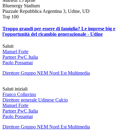
Martedì 15 aprile
Bluenergy Stadium
Piazzale Repubblica Argentina 3, Udine, UD
Top 100
Troppo grandi per essere di famiglia? Le imprese big e
l'opportunità del ricambio generazionale - Udine
Saluti
Manuel Forte
Partner PwC Italia
Paolo Possamai
Direttore Gruppo NEM Nord Est Multimedia
Saluti
iniziali
Franco Collavino
Direttore generale Udinese Calcio
Manuel Forte
Partner PwC Italia
Paolo Possamai
Direttore Gruppo NEM Nord Est Multimedia