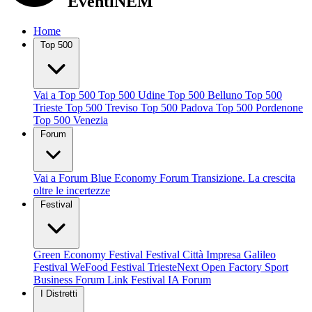
EventiNEM
Home
Top 500
Vai a Top 500
Top 500 Udine
Top 500 Belluno
Top 500
Trieste
Top 500 Treviso
Top 500 Padova
Top 500 Pordenone
Top 500 Venezia
Forum
Vai a Forum
Blue Economy Forum
Transizione. La crescita
oltre le incertezze
Festival
Green Economy Festival
Festival Città Impresa
Galileo
Festival
WeFood Festival
TriesteNext
Open Factory
Sport
Business Forum
Link Festival
IA Forum
I Distretti