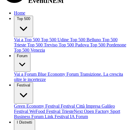
EventiNEM
Home
Top 500
Vai a Top 500
Top 500 Udine
Top 500 Belluno
Top 500
Trieste
Top 500 Treviso
Top 500 Padova
Top 500 Pordenone
Top 500 Venezia
Forum
Vai a Forum
Blue Economy Forum
Transizione. La crescita
oltre le incertezze
Festival
Green Economy Festival
Festival Città Impresa
Galileo
Festival
WeFood Festival
TriesteNext
Open Factory
Sport
Business Forum
Link Festival
IA Forum
I Distretti