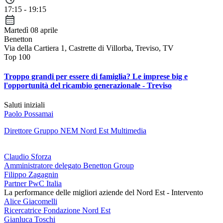
17:15 - 19:15
Martedì 08 aprile
Benetton
Via della Cartiera 1, Castrette di Villorba, Treviso, TV
Top 100
Troppo grandi per essere di famiglia? Le imprese big e
l'opportunità del ricambio generazionale - Treviso
Saluti
iniziali
Paolo Possamai
Direttore Gruppo NEM Nord Est Multimedia
Claudio Sforza
Amministratore delegato Benetton Group
Filippo Zagagnin
Partner PwC Italia
La performance delle migliori aziende del Nord Est - Intervento
Alice Giacomelli
Ricercatrice Fondazione Nord Est
Gianluca Toschi