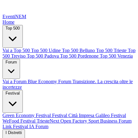
EventiNEM
Home
Top 500
Vai a Top 500
Top 500 Udine
Top 500 Belluno
Top 500 Trieste
Top
500 Treviso
Top 500 Padova
Top 500 Pordenone
Top 500 Venezia
Forum
Vai a Forum
Blue Economy Forum
Transizione. La crescita oltre le
incertezze
Festival
Green Economy Festival
Festival Città Impresa
Galileo Festival
WeFood Festival
TriesteNext
Open Factory
Sport Business Forum
Link Festival
IA Forum
I Distretti