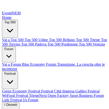
EventiNEM
Home
Top 500
Vai a Top 500
Top 500 Udine
Top 500 Belluno
Top 500 Trieste
Top
500 Treviso
Top 500 Padova
Top 500 Pordenone
Top 500 Venezia
Forum
Vai a Forum
Blue Economy Forum
Transizione. La crescita oltre le
incertezze
Festival
Green Economy Festival
Festival Città Impresa
Galileo Festival
WeFood Festival
TriesteNext
Open Factory
Sport Business Forum
Link Festival
IA Forum
I Distretti