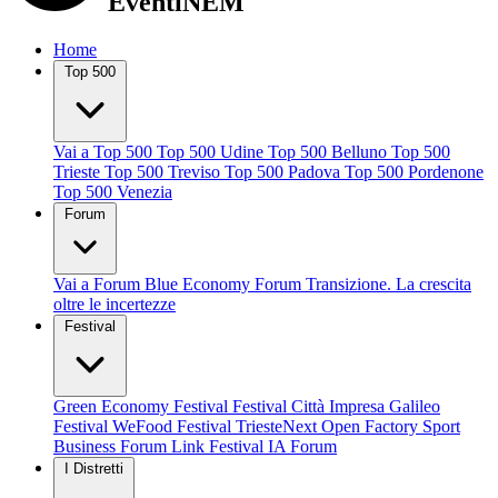
EventiNEM
Home
Top 500
Vai a Top 500
Top 500 Udine
Top 500 Belluno
Top 500
Trieste
Top 500 Treviso
Top 500 Padova
Top 500 Pordenone
Top 500 Venezia
Forum
Vai a Forum
Blue Economy Forum
Transizione. La crescita
oltre le incertezze
Festival
Green Economy Festival
Festival Città Impresa
Galileo
Festival
WeFood Festival
TriesteNext
Open Factory
Sport
Business Forum
Link Festival
IA Forum
I Distretti