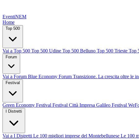
EventiNEM
Home
Top 500
Vai a Top 500
Top 500 Udine
Top 500 Belluno
Top 500 Trieste
Top 
Forum
Vai a Forum
Blue Economy Forum
Transizione. La crescita oltre le i
Festival
Green Economy Festival
Festival Città Impresa
Galileo Festival
WeFo
I Distretti
Vai a I Distretti
Le 100 migliori imprese del Montebellunese
Le 100 m