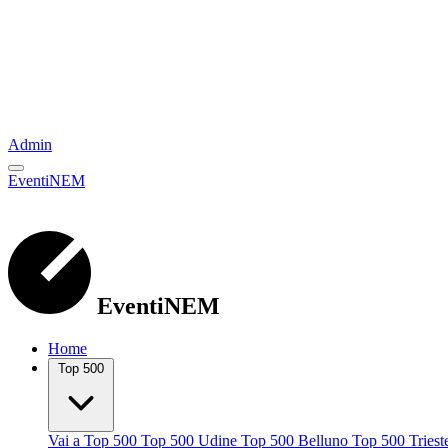
Admin
EventiNEM
EventiNEM
Home
Top 500
Vai a Top 500
Top 500 Udine
Top 500 Belluno
Top 500 Tries