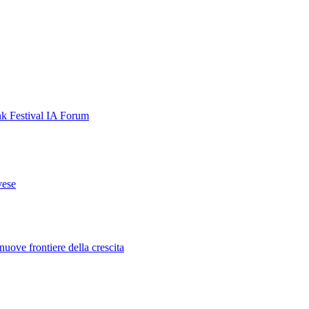
nk Festival
IA Forum
vese
uove frontiere della crescita