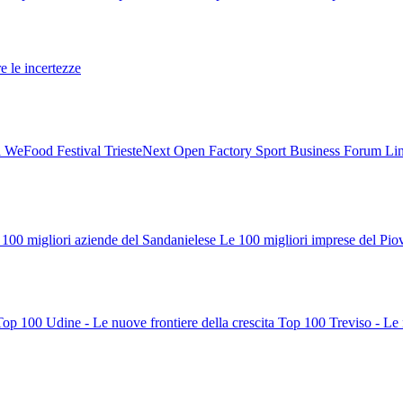
re le incertezze
l
WeFood Festival
TriesteNext
Open Factory
Sport Business Forum
Li
 100 migliori aziende del Sandanielese
Le 100 migliori imprese del Pio
Top 100 Udine - Le nuove frontiere della crescita
Top 100 Treviso - Le n