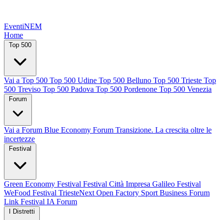
EventiNEM
Home
Top 500
Vai a Top 500
Top 500 Udine
Top 500 Belluno
Top 500 Trieste
Top
500 Treviso
Top 500 Padova
Top 500 Pordenone
Top 500 Venezia
Forum
Vai a Forum
Blue Economy Forum
Transizione. La crescita oltre le
incertezze
Festival
Green Economy Festival
Festival Città Impresa
Galileo Festival
WeFood Festival
TriesteNext
Open Factory
Sport Business Forum
Link Festival
IA Forum
I Distretti