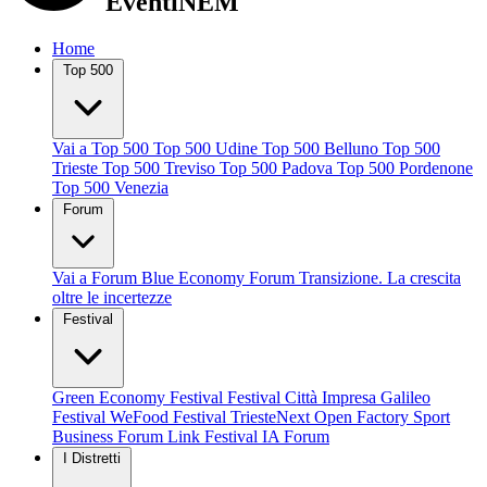
EventiNEM
Home
Top 500
Vai a Top 500
Top 500 Udine
Top 500 Belluno
Top 500
Trieste
Top 500 Treviso
Top 500 Padova
Top 500 Pordenone
Top 500 Venezia
Forum
Vai a Forum
Blue Economy Forum
Transizione. La crescita
oltre le incertezze
Festival
Green Economy Festival
Festival Città Impresa
Galileo
Festival
WeFood Festival
TriesteNext
Open Factory
Sport
Business Forum
Link Festival
IA Forum
I Distretti