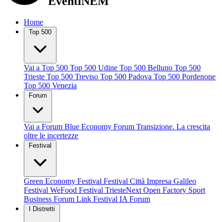
EventiNEM
Home
Top 500
Vai a Top 500
Top 500 Udine
Top 500 Belluno
Top 500
Trieste
Top 500 Treviso
Top 500 Padova
Top 500 Pordenone
Top 500 Venezia
Forum
Vai a Forum
Blue Economy Forum
Transizione. La crescita
oltre le incertezze
Festival
Green Economy Festival
Festival Città Impresa
Galileo
Festival
WeFood Festival
TriesteNext
Open Factory
Sport
Business Forum
Link Festival
IA Forum
I Distretti