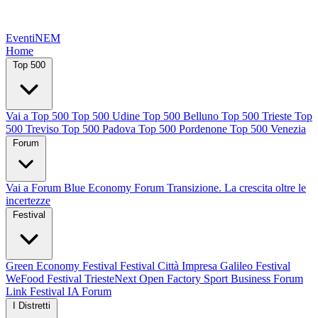
EventiNEM
Home
Top 500
Vai a Top 500
Top 500 Udine
Top 500 Belluno
Top 500 Trieste
Top
500 Treviso
Top 500 Padova
Top 500 Pordenone
Top 500 Venezia
Forum
Vai a Forum
Blue Economy Forum
Transizione. La crescita oltre le
incertezze
Festival
Green Economy Festival
Festival Città Impresa
Galileo Festival
WeFood Festival
TriesteNext
Open Factory
Sport Business Forum
Link Festival
IA Forum
I Distretti